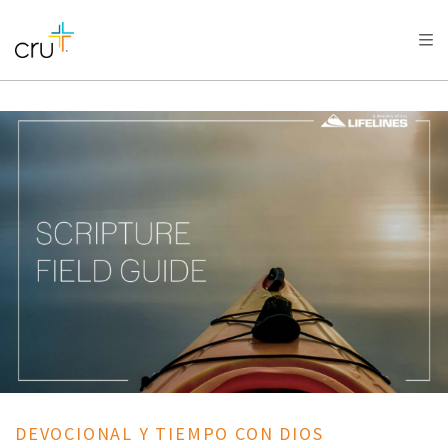
AFRICA
ASIA
EUROPE
LATIN
AMERICA / CARIBBEAN
NORTH AMERICA
OCEANIA
DEVOCIONAL Y TIEMPO CON DIOS