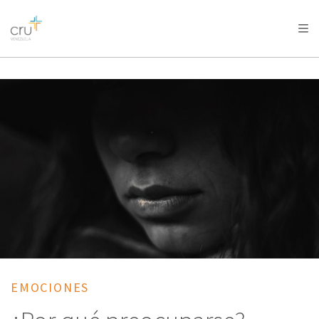
AFRICA
ASIA
EUROPE
LATIN
AMERICA / CARIBBEAN
NORTH AMERICA
OCEANIA
EMOCIONES