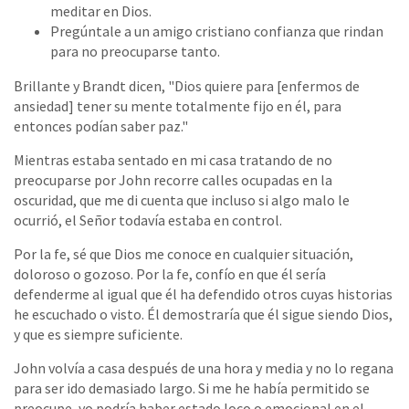
meditar en Dios.
Pregúntale a un amigo cristiano confianza que rindan
para no preocuparse tanto.
Brillante y Brandt dicen, "Dios quiere para [enfermos de
ansiedad] tener su mente totalmente fijo en él, para
entonces podían saber paz."
Mientras estaba sentado en mi casa tratando de no
preocuparse por John recorre calles ocupadas en la
oscuridad, que me di cuenta que incluso si algo malo le
ocurrió, el Señor todavía estaba en control.
Por la fe, sé que Dios me conoce en cualquier situación,
doloroso o gozoso. Por la fe, confío en que él sería
defenderme al igual que él ha defendido otros cuyas historias
he escuchado o visto. Él demostraría que él sigue siendo Dios,
y que es siempre suficiente.
John volvía a casa después de una hora y media y no lo regana
para ser ido demasiado largo. Si me he había permitido se
preocupe, yo podría haber estado loco o emocional en el