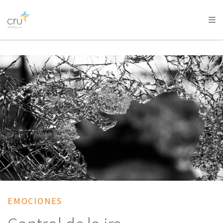
AFRICA
ASIA
EUROPE
LATIN
AMERICA / CARIBBEAN
NORTH AMERICA
OCEANIA
EMOCIONES