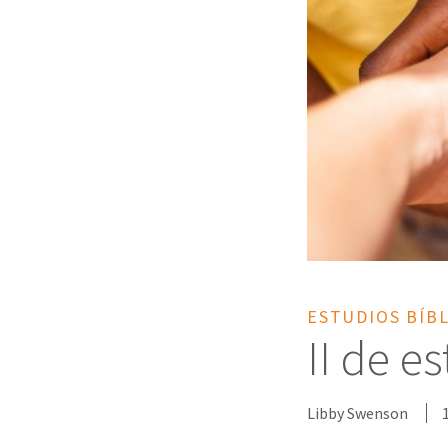
ESTUDIOS BÍB
II de e
Libby Swenson