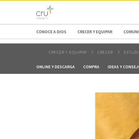
AFRICA
ASIA
EUROPE
LATI
CONOCE A DIOS
CRECER Y EQUIPAR
COMUNI
CRECER Y EQUIPAR
CRECER
ESTUDI
ONLINE Y DESCARGA
COMPRA
IDEAS Y CONSE