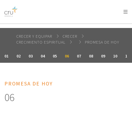
AFRICA
ASIA
EUROPE
LATIN
AMERICA / CARIBBEAN
NORTH AMERICA
OCEANIA
CRECER Y EQUIPAR
CRECER
CRECIMIENTO ESPIRITUAL
PROMESA DE HOY
01
02
03
04
05
06
07
08
09
10
11
PROMESA DE HOY
06