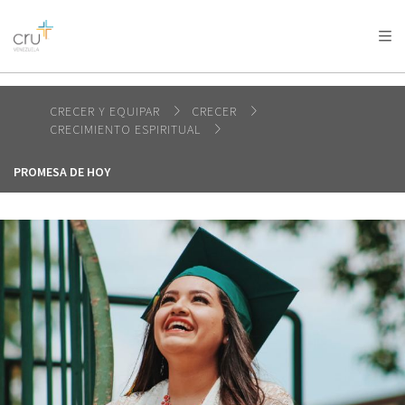
AFRICA
ASIA
EUROPE
LATIN
AMERICA / CARIBBEAN
NORTH AMERICA
OCEANIA
CRECER Y EQUIPAR
CRECER
CRECIMIENTO ESPIRITUAL
PROMESA DE HOY