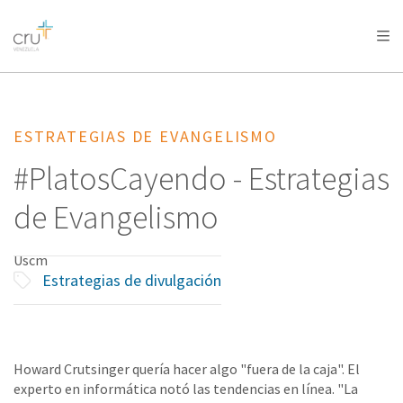
AFRICA
ASIA
EUROPE
LATIN
AMERICA / CARIBBEAN
NORTH AMERICA
OCEANIA
ESTRATEGIAS DE EVANGELISMO
#PlatosCayendo - Estrategias
de Evangelismo
Uscm
Estrategias de divulgación
Howard Crutsinger quería hacer algo "fuera de la caja". El
experto en informática notó las tendencias en línea. "La