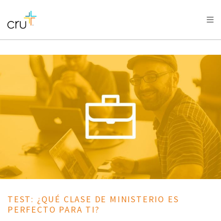
AFRICA
ASIA
EUROPE
LATIN
AMERICA / CARIBBEAN
NORTH AMERICA
OCEANIA
TEST: ¿QUÉ CLASE DE MINISTERIO ES
PERFECTO PARA TI?