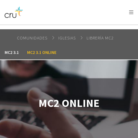
AFRICA
ASIA
EUROPE
LATIN
AMERICA / CARIBBEAN
NORTH AMERICA
OCEANIA
COMUNIDADES
IGLESIAS
LIBRERÍA MC2
MC2 3.1
MC2 3.1 ONLINE
MC2 ONLINE